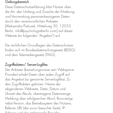
Geltungsbereich
Diese Datenschutzerklärung klärt Nutzer über
die Art, den Umfang und Zwecke der Erhebung
und Verwendung personenbezogener Daten
durch den verantwortlichen Anbieter
[Aleksandra Pieluzek, Mittelweg 50, 12053
Berlin,
info@psychologistberlin.com
] auf dieser
Website (im folgenden “Angebot”) auf.
Die rechtlichen Grundlagen des Datenschutzes
finden sich im Bundesdatenschutzgesetz (BDSG)
und dem Telemediengesetz (TMG).
Zugriffsdaten/ Server-Logfiles
Der Anbieter (beziehungsweise sein Webspace-
Provider) erhebt Daten über jeden Zugriff auf
das Angebot (so genannte Serverlogfiles). Zu
den Zugriffsdaten gehören:
Name der
abgerufenen Webseite, Datei, Datum und
Uhrzeit des Abrufs, übertragene Datenmenge,
Meldung über erfolgreichen Abruf, Browsertyp
nebst Version, das Betriebssystem des Nutzers,
Referrer URL (die zuvor besuchte Seite), IP-
Adresse und der anfragende Provider.