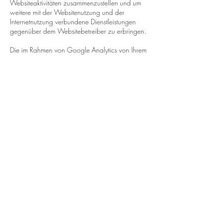
Websiteaktivitäten zusammenzustellen und um
weitere mit der Websitenutzung und der
Internetnutzung verbundene Dienstleistungen
gegenüber dem Websitebetreiber zu erbringen.
Die im Rahmen von Google Analytics von Ihrem
Browser übermittelte IP-Adresse wird nicht mit
anderen Daten von Google zusammengeführt.
Die Nutzer können die Speicherung der
Cookies durch eine entsprechende Einstellung
Ihrer Browser-Software verhindern; Dieses
Angebot weist die Nutzer jedoch darauf hin,
dass Sie in diesem Fall gegebenenfalls nicht
sämtliche Funktionen dieser Website
vollumfänglich werden nutzen können. Die
Nutzer können darüber hinaus die Erfassung der
durch das Cookie erzeugten und auf ihre
Nutzung der Website bezogenen Daten (inkl.
Ihrer IP-Adresse) an Google sowie die
Verarbeitung dieser Daten durch Google
verhindern, indem sie das unter dem folgenden
Link verfügbare Browser-Plugin herunterladen
und
installieren:
http://tools.google.com/dlpage/g