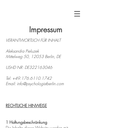
Impressum
VERANTWORTLICH FÜR INHALT
Aleksandra Pieluzek
Mittelweg 50, 12053 Berlin, DE
USt-ID NR: DE322163046
Tel:
+49.176.6110.1742
Email:
info@psychologistberlin.com
RECHTLICHE HINWEISE
1 Haftungsbeschränkung
Die Inhalte dieser Website werden mit